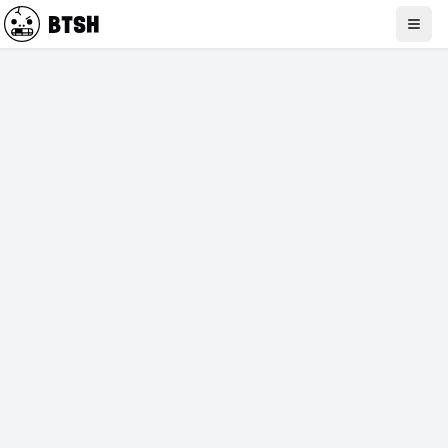
BTSH
Togg